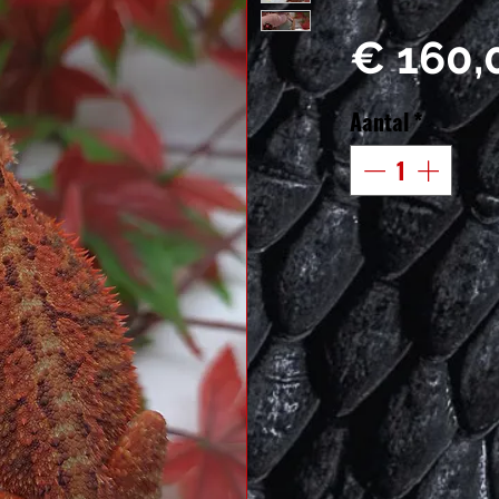
€ 160,
Aantal
*