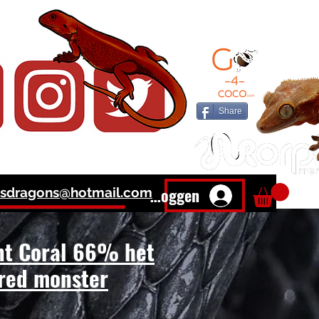
DERS
Share
Inloggen
sdragons@hotmail.com
nt Coral 66% het
 red monster