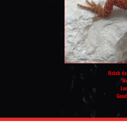
Hatch dat
We
Le
Gend