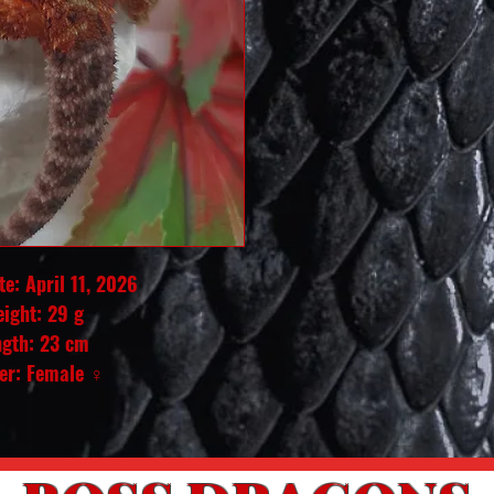
e: April 11, 2026
ight: 29 g
ngth: 23 cm
er: Female ♀️