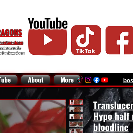
RDED DRAGON / BALL PYTHON / CRESTED GECKO BREE
RAGONS
n ertoe doen
assioneerde
ielenkwekers
Tube
About
More
bos
Transluce
Hypo half
bloodline