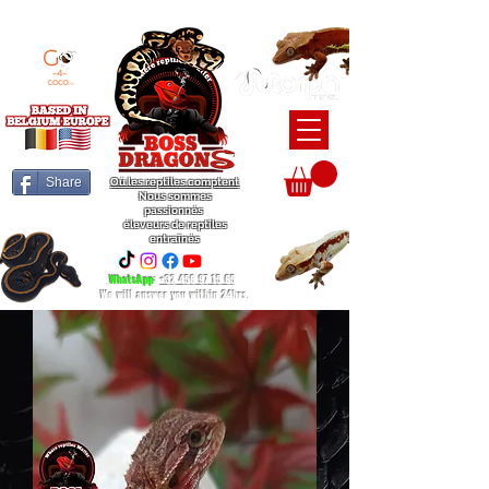
BEARDED DRAGON / BALL PYTHON / CRESTED GECKO BREEDERS
Share
Où les reptiles comptent
Nous sommes
passionnés
éleveurs de reptiles
entraînés
WhatsApp
:
+32 456 97 15 65
We will answer you within 24hrs.