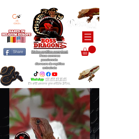
BEARDED DRAGON / BALL PYTHON / CRESTED GECKO BREEDERS
Share
Où les reptiles comptent
Nous sommes
passionnés
éleveurs de reptiles
entraînés
WhatsApp
:
+32 456 97 15 65
We will answer you within 24hrs.