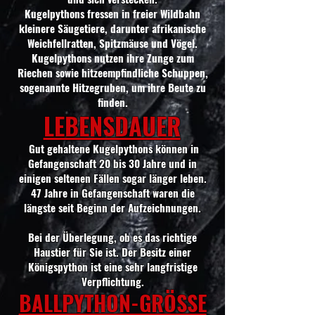
Kugelpythons fressen in freier Wildbahn
kleinere Säugetiere, darunter afrikanische
Weichfellratten, Spitzmäuse und Vögel.
Kugelpythons nutzen ihre Zunge zum
Riechen sowie hitzeempfindliche Schuppen,
sogenannte Hitzegruben, um ihre Beute zu
finden.
LEBENSDAUER
Gut gehaltene Kugelpythons können in
Gefangenschaft 20 bis 30 Jahre und in
einigen seltenen Fällen sogar länger leben.
47 Jahre in Gefangenschaft waren die
längste seit Beginn der Aufzeichnungen.
Bei der Überlegung, ob es das richtige
Haustier für Sie ist. Der Besitz einer
Königspython ist eine sehr langfristige
Verpflichtung.
BALLPYTHON-GRÖSSE