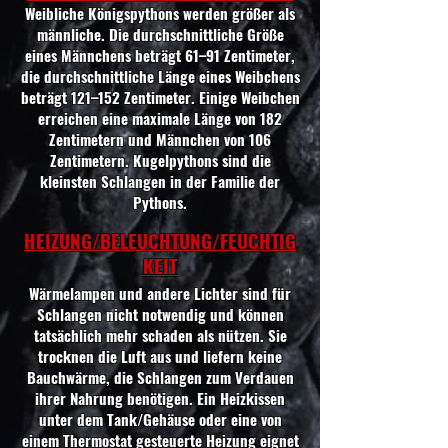
Weibliche Königspythons werden größer als
männliche. Die durchschnittliche Größe
eines Männchens beträgt 61–91 Zentimeter,
die durchschnittliche Länge eines Weibchens
beträgt 121–152 Zentimeter. Einige Weibchen
erreichen eine maximale Länge von 182
Zentimetern und Männchen von 106
Zentimetern. Kugelpythons sind die
kleinsten Schlangen in der Familie der
Pythons.
HEIZUNG/BELEUCHTUNG/FEUCHTIG
KEIT
Wärmelampen und andere Lichter sind für
Schlangen nicht notwendig und können
tatsächlich mehr schaden als nützen. Sie
trocknen die Luft aus und liefern keine
Bauchwärme, die Schlangen zum Verdauen
ihrer Nahrung benötigen. Ein Heizkissen
unter dem Tank/Gehäuse oder eine von
einem Thermostat gesteuerte Heizung eignet