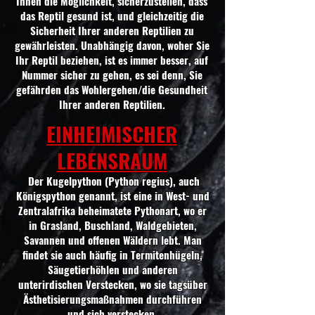
Ihnen die Möglichkeit, sicherzustellen, dass
das Reptil gesund ist, und gleichzeitig die
Sicherheit Ihrer anderen Reptilien zu
gewährleisten. Unabhängig davon, woher Sie
Ihr Reptil beziehen, ist es immer besser, auf
Nummer sicher zu gehen, es sei denn, Sie
gefährden das Wohlergehen/die Gesundheit
Ihrer anderen Reptilien.
EINHEIMISCHER
LEBENSRAUM
Der Kugelpython (Python regius), auch
Königspython genannt, ist eine in West- und
Zentralafrika beheimatete Pythonart, wo er
in Grasland, Buschland, Waldgebieten,
Savannen und offenen Wäldern lebt. Man
findet sie auch häufig in Termitenhügeln,
Säugetierhöhlen und anderen
unterirdischen Verstecken, wo sie tagsüber
Ästhetisierungsmaßnahmen durchführen
und sich verstecken.