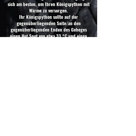
sich am besten, um Ihren Königspython mit
Wärme zu versorgen.
Ihr Königspython sollte auf der
gegenüberliegenden Seite/an den
gegenüberliegenden Enden des Geheges
einen Hot Spot von etwa 33 °C und einen
(Cool Spot) von etwa 26 °C bis 27 °C haben.
Dies gibt der Schlange die Möglichkeit zu
wählen, ob es wärmer oder kühler sein soll,
und ermöglicht es ihr, sich mit den von ihr
gewählten Optionen so wohl wie möglich zu
fühlen.
Die richtige Luftfeuchtigkeit ist notwendig,
damit Ihre Schlange sich richtig vergießen
kann und gesund bleibt, ohne dass ihr Haar
festsitzt. Die Luftfeuchtigkeit eines
Kugelpythons sollte zwischen 50 % und 60
% liegen, dieser Wert kann jedoch während
der Fellwechselperiode für kurze Zeit auf bis
zu 80 % ansteigen.