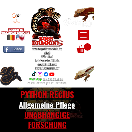
BEARDED DRAGON / BALL PYTHON / CRESTED GECKO BREEDERS
Share
Wo Reptilien wichtig
sind
Wir sind
leidenschaftlich.
angetriebene
Reptilienzüchter
WhatsApp
:
+32 456 97 15 65
We will answer you within 24hrs.
PYTHON REGIUS
Allgemeine Pflege
UNABHÄNGIGE
FORSCHUNG