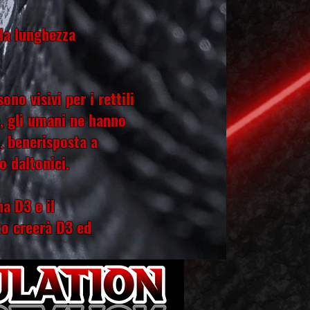
lla lunghezza
no visivi per i rettili
re, gli umani ne hanno
o, bene
risposta a
 daltonici.
a D3 e il
to creerà D3 ed