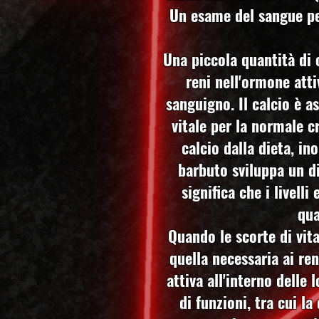
Un esame del sangue per
Una piccola quantità di 
reni nell'ormone atti
sanguigno. Il calcio è 
vitale per la normale c
calcio dalla dieta, i
barbuto sviluppa un d
significa che i livel
qua
Quando le scorte di vit
quella necessaria ai re
attiva all'interno delle
di funzioni, tra cui l