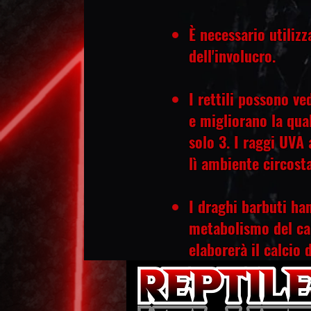
È necessario utiliz
dell'involucro.
​I rettili possono v
e migliorano la qual
solo 3. I raggi UVA 
lì
ambiente circosta
I draghi barbuti ha
metabolismo del cal
elaborerà il calcio d