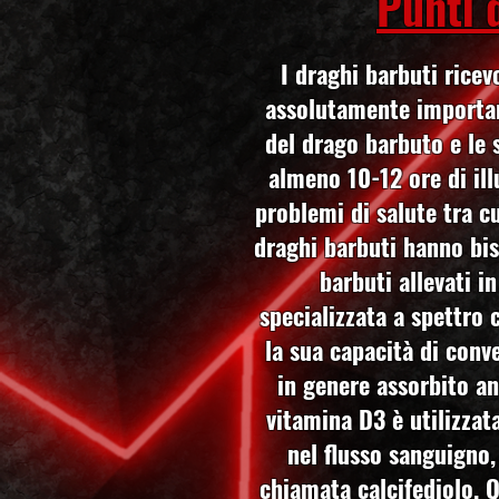
Punti 
I draghi barbuti ricev
assolutamente importan
del drago barbuto e le 
almeno 10-12 ore di ill
problemi di salute tra c
draghi barbuti hanno bis
barbuti allevati i
specializzata a spettro 
la sua capacità di conve
in genere assorbito an
vitamina D3 è utilizzata
nel flusso sanguigno,
chiamata calcifediolo. Q