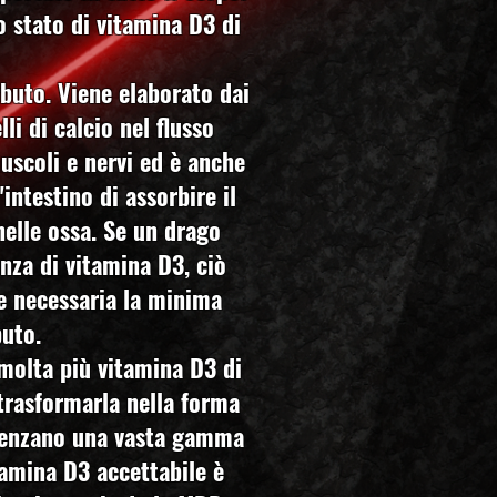
o stato di vitamina D3 di
rbuto. Viene elaborato dai
li di calcio nel flusso
uscoli e nervi ed è anche
intestino di assorbire il
nelle ossa. Se un drago
nza di vitamina D3, ciò
re necessaria la minima
buto.
molta più vitamina D3 di
 trasformarla nella forma
nfluenzano una vasta gamma
itamina D3 accettabile è