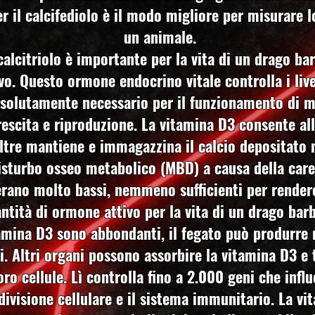
 il calcifediolo è il modo migliore per misurare l
un animale.
calcitriolo è importante per la vita di un drago ba
vo. Questo ormone endocrino vitale controlla i livel
assolutamente necessario per il funzionamento di m
rescita e riproduzione. La vitamina D3 consente all'
noltre mantiene e immagazzina il calcio depositato 
isturbo osseo metabolico (MBD) a causa della care
li erano molto bassi, nemmeno sufficienti per rende
ntità di ormone attivo per la vita di un drago bar
amina D3 sono abbondanti, il fegato può produrre 
ni. Altri organi possono assorbire la vitamina D3 e
 loro cellule. Lì controlla fino a 2.000 geni che i
a divisione cellulare e il sistema immunitario. La v