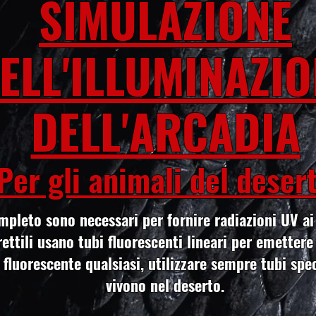
SIMULAZIONE
ELL'ILLUMINAZIO
DELL'ARCADIA
Per gli animali del deser
ompleto sono necessari per fornire radiazioni UV ai
rettili usano tubi fluorescenti lineari per emetter
 fluorescente qualsiasi, utilizzare sempre tubi speci
vivono nel deserto.