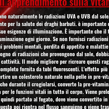
di apprendimento sulla vita
ono naturalmente le radiazioni UVA e UVB dal sole.
te per la salute dei draghi barbuti. è importante
sue esigenze di illuminazione. È importante che il
uminazione ogni giorno. Se non fornisci radiazioni
ui problemi mentali, perdita di appetito e malattie
ogno di radiazioni che provengono dal sole, dobbi
n cattività. Il modo migliore per ricreare questi rag
completo fornita da tubi fluorescenti.
L'effetto più
rtire un colesterolo naturale nella pelle in pre-vit
che durante il crogiolarsi, converte la pre-vitami
 per le funzioni vitali in tutto il corpo. Viene pre
 quindi portato al fegato, dove viene convertito i
uesto poi rientra nel flusso sanguigno e viene tras