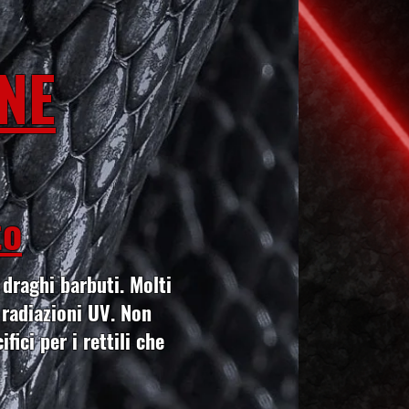
NE
to
 draghi barbuti. Molti
e radiazioni UV. Non
fici per i rettili che