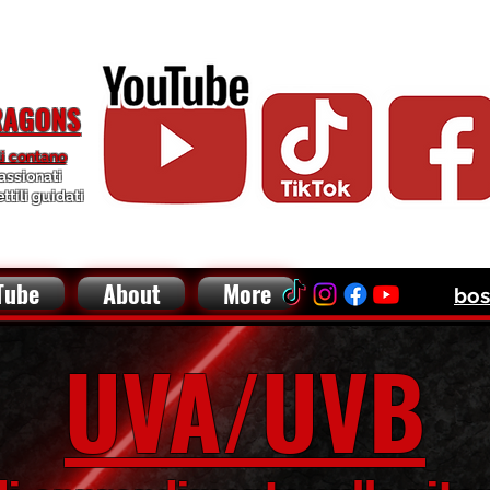
RDED DRAGON / BALL PYTHON / CRESTED GECKO BREE
RAGONS
li contano
assionati
ettili guidati
Tube
About
More
bos
UVA/UVB