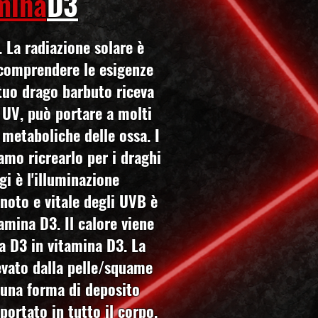
mina
D3
 La radiazione solare è
 comprendere le esigenze
 tuo drago barbuto riceva
 UV, può portare a molti
 metaboliche delle ossa. I
amo ricrearlo per i draghi
gi è l'illuminazione
 noto e vitale degli UVB è
amina D3. Il calore viene
na D3 in vitamina D3. La
levato dalla pelle/squame
n una forma di deposito
portato in tutto il corpo.