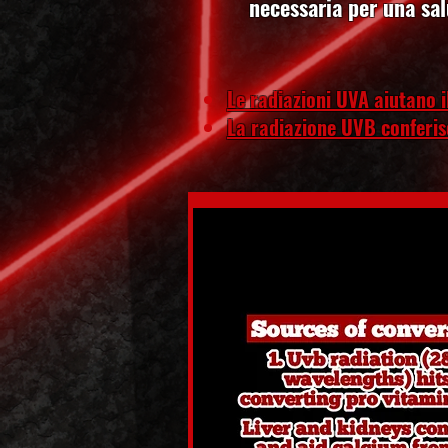
necessaria per una sa
Le radiazioni UVA aiutano 
La radiazione UVB conferisc