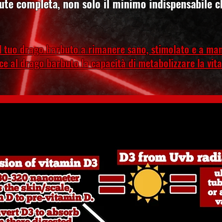
lute completa, non solo il minimo indispensabile c
il tuo drago barbuto a rimanere sano, stimolato e a ma
e al drago barbuto la capacità di metabolizzare la vita