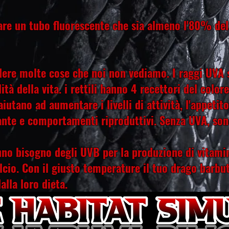
zare un tubo fluorescente che sia almeno l'80% de
edere molte cose che noi non vediamo. I raggi UVA so
ità della vita. i rettili hanno 4 recettori del colo
aiutano ad aumentare i livelli di attività, l'appetit
nte e comportamenti riproduttivi. Senza UVA, sono
nno bisogno degli UVB per la produzione di vitamin
cio. Con il giusto
temperature il tuo drago barbu
alla loro dieta.