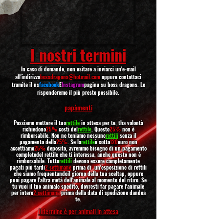
I nostri termini
In caso di domande, non esitare a inviarci un'e-mail
all'indirizzo
bossdragons@hotmail.com
oppure contattaci
tramite il ns
fac
ebook
E
Instagram
pagina su boss dragons. Le
risponderemo il più presto possibile.
papà
menti
Possiamo mettere il tuo
rettile
in attesa per te, th
a volontà
richiedono
25%
costi del
rettile
. Questo
25%
non è
rimborsabile. Non ne teniamo nessuno
rettili
senza il
pagamento della
25%
. Se la
rettile
è sotto
120
euro non
accettiamo
25%
deposito, avremmo bisogno di un pagamento
completo
del rettile che ti interessa, anche questo non è
rimborsabile. Tutto
rettili
devono essere completamente
pagati più tardi
2 settimane
prima di un'esposizione di rettili
che siamo
frequentando
il giorno della tua scelta
p, oppure
puoi pagare l'altra metà dell'animale al momento del ritiro. Se
tu
vuoi il tuo animale
spedito, dovresti far pagare l'animale
per intero
2 settimane
prima della data di spedizione dando
a
te.
Il termine è per animali in attesa