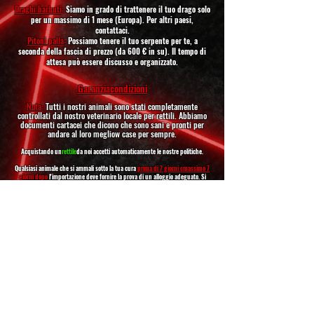
Draghi barbuti
:
Siamo in grado di trattenere il tuo drago solo
per un massimo di 1 mese (Europa). Per altri paesi,
contattaci.
Pitoni palla
:
Possiamo tenere il tuo serpente per te, a
seconda della fascia di prezzo (da 600 € in su). Il tempo di
attesa può essere discusso e organizzato.
Garanzia
condizioni
Nota:
Tutti i nostri animali sono stati completamente
controllati dal nostro veterinario locale per rettili. Abbiamo
documenti cartacei che dicono che sono sani e pronti per
andare al loro meglio
w case per sempre.
Acquistando un
rettile
da noi accetti automaticamente le nostre politiche.
Qualsiasi animale che si ammali sotto la tua cura
prima di 7 giorni o
massimo
7
giorni dopo
l'importazione deve fornire la prova di un alloggio adeguato. Si
prega di fare molte ricerche sul
rettili
siete interessati e contattateci
immediatamente al primo segno di malattia.
Deve leggere e seguire tutte le cure e
linee guida da noi.
COSÌ
per favore fai molte ricerche sugli animali che vuoi
richiedere se questi sono i tipi di rettili per te.
Rettili
bisogno di amore e cura e case per sempre non temporanee.
Trattali con rispetto, amore e gentilezza.
Rettili
che si ammalano richiedono una diagnosi dal
veterinario a
spese dell'acquirente.
Gli animali che eventualmente arrivano morti entro il periodo
del giorno di viaggio devono esibire prova con video. IL
rettile
il costo sarà interamente rimborsato.