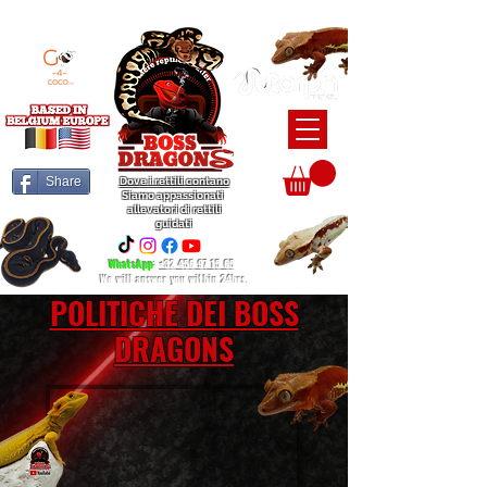
BEARDED DRAGON / BALL PYTHON / CRESTED GECKO BREEDERS
Share
Dove i rettili contano
Siamo appassionati
allevatori di rettili
guidati
WhatsApp
:
+32 456 97 15 65
We will answer you within 24hrs.
POLITICHE DEI BOSS
DRAGONS