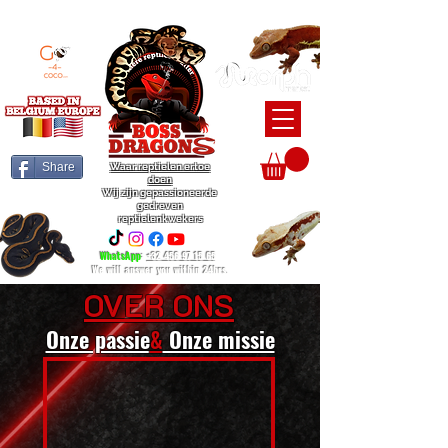
BEARDED DRAGON / BALL PYTHON / CRESTED GECKO BREEDERS
Share
Waar reptielen ertoe
doen
Wij zijn gepassioneerde
gedreven
reptielenkwekers
WhatsApp
:
+32 456 97 15 65
We will answer you within 24hrs.
OVER ONS
Onze passie
&
Onze missie