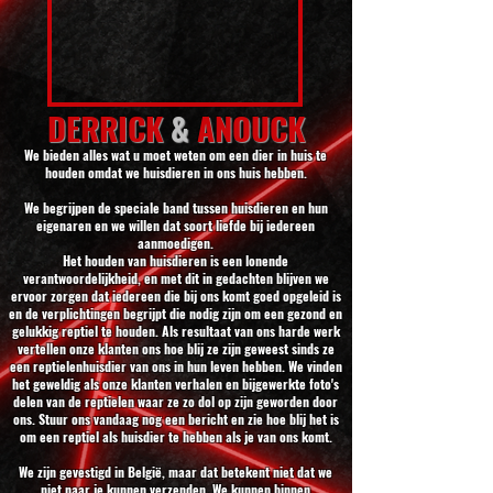
DERRICK
&
ANOUCK
We bieden alles wat u moet weten om een dier in huis te
houden omdat we huisdieren in ons huis hebben.
We begrijpen de speciale band tussen huisdieren en hun
eigenaren en we willen dat soort liefde bij iedereen
aanmoedigen.
Het houden van huisdieren is een lonende
verantwoordelijkheid, en met dit in gedachten blijven we
ervoor zorgen dat iedereen die bij ons komt goed opgeleid is
en de verplichtingen begrijpt die nodig zijn om een gezond en
gelukkig reptiel te houden. Als resultaat van ons harde werk
vertellen onze klanten ons hoe blij ze zijn geweest sinds ze
een reptielenhuisdier van ons in hun leven hebben. We vinden
het geweldig als onze klanten verhalen en bijgewerkte foto's
delen van de reptielen waar ze zo dol op zijn geworden door
ons. Stuur ons vandaag nog een bericht en zie hoe blij het is
om een reptiel als huisdier te hebben als je van ons komt.
We zijn gevestigd in België, maar dat betekent niet dat we
niet naar je kunnen verzenden. We kunnen binnen