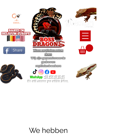
BEARDED DRAGON / BALL PYTHON / CRESTED GECKO BREEDERS
Share
Waar reptielen ertoe
doen
Wij zijn gepassioneerde
gedreven
reptielenkwekers
WhatsApp
:
+32 456 97 15 65
We will answer you within 24hrs.
We hebben