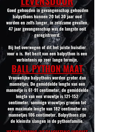
LEVENSDUUR
Goed gehouden in gevangenschap gehouden
balpythons kunnen 20 tot 30 jaar oud
worden en zelfs langer, in zeldzame gevallen.
47 jaar gevangenschap was de langste ooit
geregistreerd.
Bij het overwegen of dit het juiste huisdier
voor u is. Het bezit van een balpython is een
verbintenis op zeer lange termijn.
BALL PYTHON MAAT
Vrouwelijke balpythons worden groter dan
mannetjes. De gemiddelde lengte van een
mannetje is 61-91 centimeter, de gemiddelde
lengte van een vrouwtje is 121-152
centimeter. sommige vrouwtjes groeien tot
een maximale lengte van 182 centimeter en
mannetjes 106 centimeter. Balpythons zijn
de kleinste slangen in de pythonfamilie.