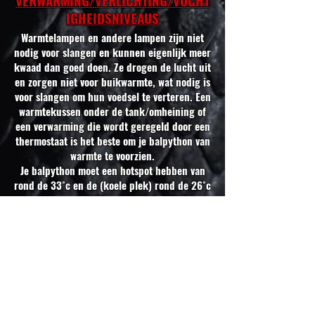
VERWARMING/VERLICHTING/VOCHT
IGHEIDSNIVEAUS
Warmtelampen en andere lampen zijn niet
nodig voor slangen en kunnen eigenlijk meer
kwaad dan goed doen. Ze drogen de lucht uit
en zorgen niet voor buikwarmte, wat nodig is
voor slangen om hun voedsel te verteren. Een
warmtekussen onder de tank/omheining of
een verwarming die wordt geregeld door een
thermostaat is het beste om je balpython van
warmte te voorzien.
Je balpython moet een hotspot hebben van
rond de 33˚c en de (koele plek) rond de 26˚c
tot 27˚c aan de andere kant/uiteinden van
het verblijf. Dit geeft de slang opties om te
kiezen of het warmer of koeler wil zijn en
laat hem zo comfortabel mogelijk blijven met
de opties die ze besluiten te kiezen.
Een goede luchtvochtigheid is nodig om uw
slang goed te laten vervellen en gezond te