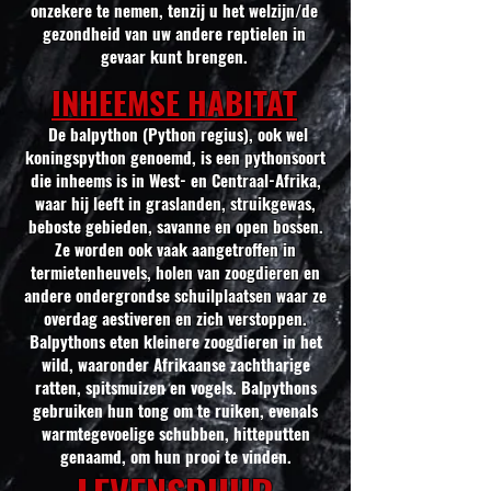
onzekere te nemen, tenzij u het welzijn/de
gezondheid van uw andere reptielen in
gevaar kunt brengen.
INHEEMSE HABITAT
De balpython (Python regius), ook wel
koningspython genoemd, is een pythonsoort
die inheems is in West- en Centraal-Afrika,
waar hij leeft in graslanden, struikgewas,
beboste gebieden, savanne en open bossen.
Ze worden ook vaak aangetroffen in
termietenheuvels, holen van zoogdieren en
andere ondergrondse schuilplaatsen waar ze
overdag aestiveren en zich verstoppen.
Balpythons eten kleinere zoogdieren in het
wild, waaronder Afrikaanse zachtharige
ratten, spitsmuizen en vogels. Balpythons
gebruiken hun tong om te ruiken, evenals
warmtegevoelige schubben, hitteputten
genaamd, om hun prooi te vinden.