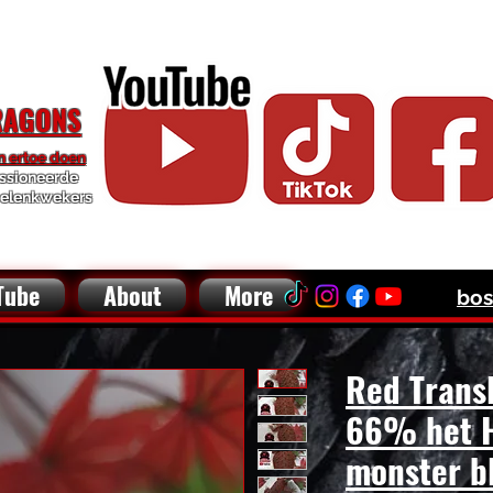
RDED DRAGON / BALL PYTHON / CRESTED GECKO BREE
RAGONS
n ertoe doen
assioneerde
ielenkwekers
Tube
About
More
bos
Red Trans
66% het H
monster b