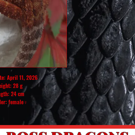
e: April 11, 2026
ight: 28 g
ngth: 24 cm
er: female♀️