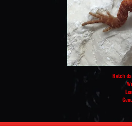
Hatch dat
We
Le
Gend