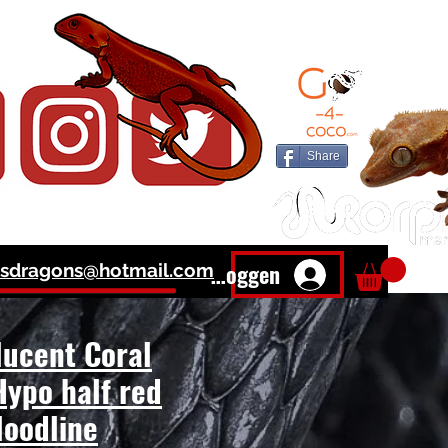
DERS
Share
Inloggen
sdragons@hotmail.com
lucent Coral
ypo half red
loodline