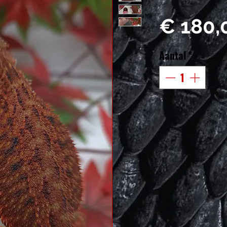
€ 180,
Aantal
*