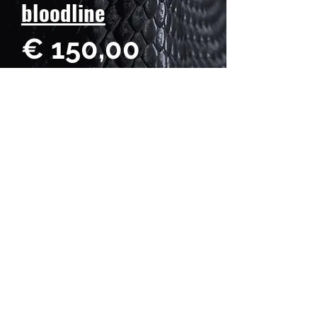
bloodline
Prijs
€ 150,00
Aantal
*
Hatch date: April 11, 2026
Weight: 28 g
Length: 24 cm
Gender: Male♂️
BOSS DRAGONS