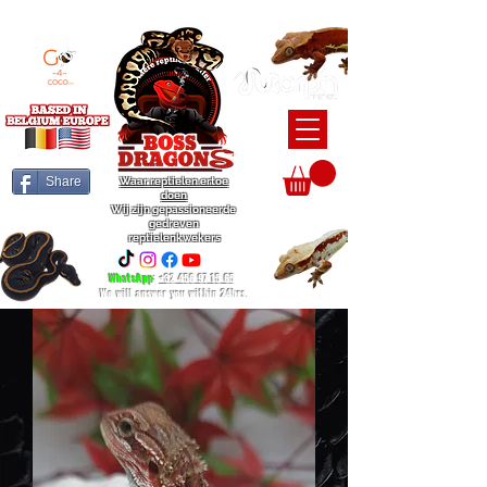
BEARDED DRAGON / BALL PYTHON / CRESTED GECKO BREEDERS
Share
Waar reptielen ertoe
doen
Wij zijn gepassioneerde
gedreven
reptielenkwekers
WhatsApp
:
+32 456 97 15 65
We will answer you within 24hrs.